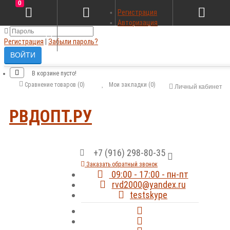
SALE
TOP
0
Авторизация
×
Регистрация
Авторизация
Регистрация
|
Забыли пароль?
В корзине пусто!
Сравнение товаров (0)
Мои закладки (0)
Личный кабинет
РВДОПТ.РУ
+7 (916) 298-80-35
Заказать обратный звонок
09:00 - 17:00 - пн-пт
rvd2000@yandex.ru
testskype